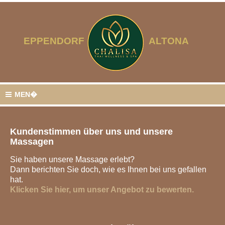
EPPENDORF
ALTONA
MEN�
KLASSISCHE MASSAGEN
Entspannen Sie
Kundenstimmen über uns und unsere
in Hamburg Eppendorf
Massagen
THAI-MASSAGEN
Sie haben unsere Massage erlebt?
Erleben Sie unsere asiatischen
Massage-Anwendungen
Dann berichten Sie doch, wie es Ihnen bei uns gefallen
hat.
WELLNESS-MASSAGEN
Klicken Sie hier, um unser Angebot zu bewerten.
Genießen Sie unsere wohltuenden
Massagen und Arrangements
PAAR-MASSAGEN