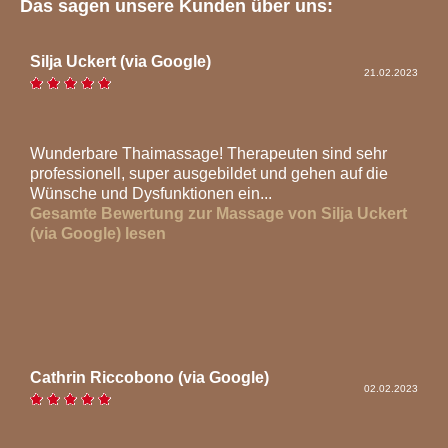
Das sagen unsere Kunden über uns:
Lassen Sie sich zu zweit
von uns verwöhnen
Silja Uckert (via Google)
GUTSCHEINE
21.02.2023
Verschenken Sie
Wohlbefinden
FEEDBACK
Wunderbare Thaimassage! Therapeuten sind sehr
Das sagen
professionell, super ausgebildet und gehen auf die
unsere Kunden
Wünsche und Dysfunktionen ein...
Gesamte Bewertung zur Massage von Silja Uckert
(via Google) lesen
Cathrin Riccobono (via Google)
02.02.2023