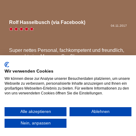
Rolf Hasselbusch (via Facebook)
04.11.2017
Super nettes Personal, fachkompetent und freundlich,
so macht eine Massage Spaß!...
Gesamte Bewertung zur Massage von Rolf
Hasselbusch (via Facebook) lesen
Wir verwenden Cookies
Wir können diese zur Analyse unserer Besucherdaten platzieren, um unsere
Webseite zu verbessern, personalisierte Inhalte anzuzeigen und Ihnen ein
großartiges Webseiten-Erlebnis zu bieten. Für weitere Informationen zu den
von uns verwendeten Cookies öffnen Sie die Einstellungen.
Alle akzeptieren
Ablehnen
Jenny-Magdalena Hordan (via Google+)
15.08.2017
Nein, anpassen