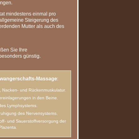
ingen.
at mindestens einmal pro
allgemeine Steigerung des
rdenden Mutter als auch des
eßen Sie Ihre
esonders günstig.
chwangerschafts-Massage
:
-, Nacken- und Rückenmuskulatur.
reinlagerungen in den Beine.
des Lymphsystems.
uhigung des Nervensystems.
off- und Sauerstoffversorgung der
Plazenta.