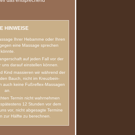
wir das entsprechend
E HINWEISE
 Massage Ihrer Hebamme oder Ihren
gegen eine Massage sprechen
könnte.
ngerschaft auf jeden Fall vor der
 uns darauf einstellen können.
d Kind massieren wir während der
den Bauch, nicht im Kreuzbein-
en auch keine Fußreflex-Massagen
an.
uchten Termin nicht wahrnehmen
e spätestens 12 Stunden vor dem
uns vor, nicht abgesagte Termine
n zur Hälfte zu berechnen.