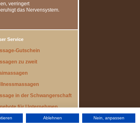
n, verringert
eruhigt das Nervensystem.
er Service
ssage-Gutschein
ssagen zu zweit
aimassagen
llnessmassagen
ssage in der Schwangerschaft
gebote für Unternehmen
ptieren
Ablehnen
Nein, anpassen