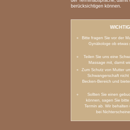
der Terminabsprache, damit 
berücksichtigen können.
WICHTIG
Bitte fragen Sie vor der
Gynäkologe ob etwas 
Teilen Sie uns eine Schwa
Massage mit, damit wir
Zum Schutz von Mutter un
Schwangerschaft nicht 
Becken-Bereich und biet
Sollten Sie einen geb
können, sagen Sie bitt
Termin ab. Wir behalten 
bei Nichterscheine