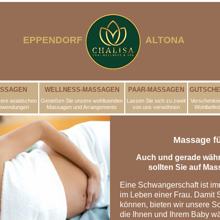
EPPENDORF
ALTONA
ASSAGEN
WELLNESS-MASSAGEN
PAAR-MASSAGEN
GUTSCHE
ere asiatischen
Genießen Sie unsere wohltuenden
Lassen Sie sich zu zweit
Verschenken
nwendungen
Massagen und Arrangements
von uns verwöhnen
Wohlbefin
Massage f
Auch und gerade währ
sollten Sie auf Mas
Eine Schwangerschaft ist im
im Leben einer Frau. Damit 
können, bieten wir unsere 
die Ihnen und Ihrem Baby w