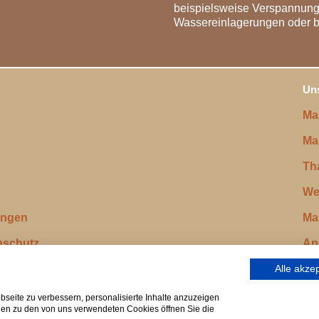
beispielsweise Verspannunge
Wassereinlagerungen oder b
Uns
Ma
Ma
Th
We
ungen
Ma
nschutz
An
Alle akze
Wellness-Partner vom
seite zu verbessern, personalisierte Inhalte anzuzeigen
onen zu den von uns verwendeten Cookies öffnen Sie die
Wellness Gutscheine Shop