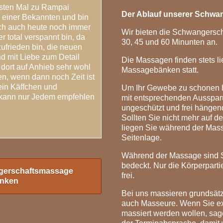
ersten Mal zu Rampai
Der Ablauf unserer Schw
einer Bekannten und bin
 ich auch heute noch immer
Wir bieten die Schwangersc
r total verspannt bin, da
30, 45 und 60 Minunten an.
zufrieden bin, die neuen
d mit Liebe zum Detail
Die Massagen finden stets l
 dort auf Anhieb sehr wohl
Massagebänken statt.
n, wenn dann noch Zeit ist
ein Käffchen und
Um Ihr Gewebe zu schonen 
 kann nur Jedem empfehlen
mit entsprechenden Ausspar
ungeschützt und frei hängend
Sollten Sie nicht mehr auf 
timmen
liegen Sie während der Mas
Seitenlage.
Während der Massage sind S
bedeckt. Nur die Körperpartie
ngerschaftsmassage
frei.
enken
Bei uns massieren grundsät
auch Masseure. Wenn Sie exp
massiert werden wollen, sage