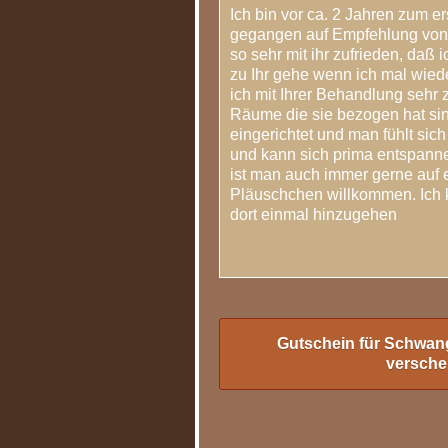
Ich bin vor ca. 2 Jahren zum 
gegangen auf Empfehlung von 
so sehr mit ihr zufrieden, daß
zu Ihr gehe wenn ich mal wiede
ich mit Ihrer Behandlung sehr 
Räume die sie bezogen hat sin
eingerichtet und man fühlt sich
und kann sich prima entspanne
ist man auch immer gerne auf 
Pläuschchen willkommen. Ich
dort einmal hinzugehen
Lesen Sie weitere Kundens
Gutschein für Schwa
versch