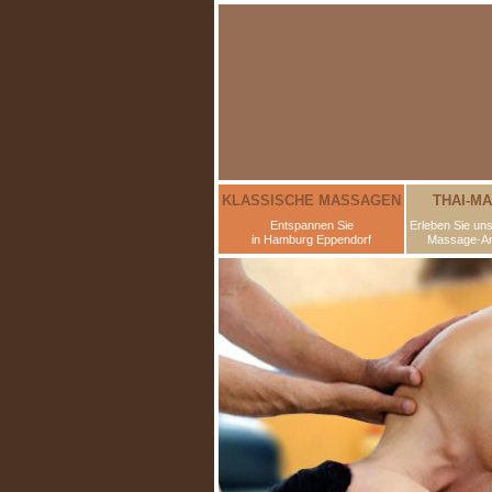
KLASSISCHE MASSAGEN
THAI-M
Entspannen Sie
Erleben Sie uns
in Hamburg Eppendorf
Massage-A