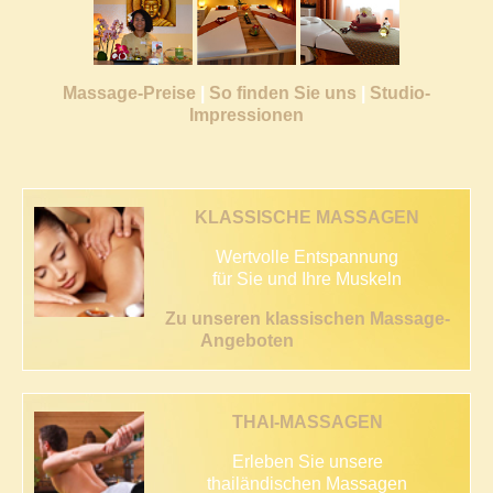
Massage-Preise
|
So finden Sie uns
|
Studio-
Impressionen
KLASSISCHE MASSAGEN
Wertvolle Entspannung
für Sie und Ihre Muskeln
Zu unseren klassischen Massage-
Angeboten
THAI-MASSAGEN
Erleben Sie unsere
thailändischen Massagen