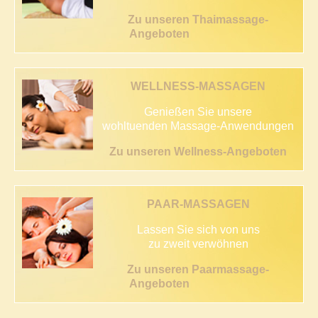
Zu unseren Thaimassage-
Angeboten
WELLNESS-MASSAGEN
Genießen Sie unsere
wohltuenden Massage-Anwendungen
Zu unseren Wellness-Angeboten
PAAR-MASSAGEN
Lassen Sie sich von uns
zu zweit verwöhnen
Zu unseren Paarmassage-
Angeboten