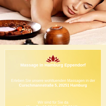
PAAR-MASSAGEN
Lassen Sie sich zu zweit
von uns verwöhnen
GUTSCHEINE
Verschenken Sie
Wohlbefinden
FEEDBACK
Das sagen
unsere Kunden
Massage in Hamburg Eppendorf
Erleben Sie unsere wohltuenden Massagen in der
Curschmannstraße 5, 20251 Hamburg
Wir sind für Sie da