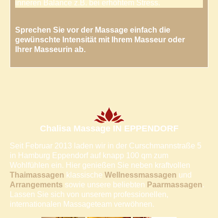
inneren Balance z.B. bei erhöhtem Stress.
Sprechen Sie vor der Massage einfach die
gewünschte Intensität mit Ihrem Masseur oder
Ihrer Masseurin ab.
Chalisa Massage IN EPPENDORF
Seit Februar 2013 laden wir in der Curschmannstraße 5
in Hamburg Eppendorf auf knapp 100 qm zum
Wohlfühlen ein. Hier genießen Sie neben kraftvollen
Thaimassagen
klassische
Wellnessmassagen
und
Arrangements
sowie unsere beliebten
Paarmassagen
.
Lassen Sie sich von unserem professionellen,
internationalen Massageteam verwöhnen.