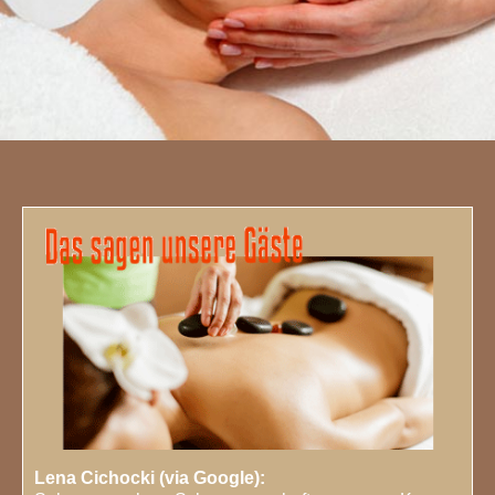
Lassen Sie sich zu zweit
von uns verwöhnen
GUTSCHEINE
Verschenken Sie
Wohlbefinden
FEEDBACK
Das sagen
unsere Kunden
Lena Cichocki (via Google):