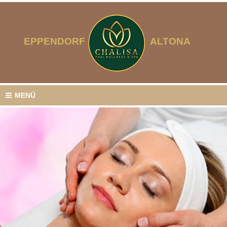
EPPENDORF
ALTONA
MENÜ
KLASSISCHE MASSAGEN
Entspannen Sie
in Hamburg Eppendorf
THAI-MASSAGEN
Erleben Sie unsere asiatischen
Massage-Anwendungen
WELLNESS-MASSAGEN
Genießen Sie unsere wohltuenden
Massagen und Arrangements
PAAR-MASSAGEN