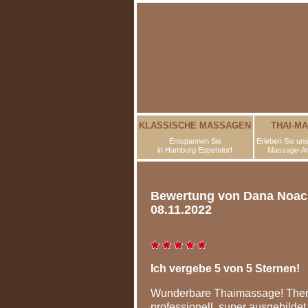
KLASSISCHE MASSAGEN
THAI-M
Entspannen Sie
Erleben Sie uns
in Hamburg Eppendorf
Massage-A
Bewertung von Dana Noack
08.11.2022
Ich vergebe 5 von 5 Sternen!
Wunderbare Thaimassage! Ther
professionell, super ausgebild