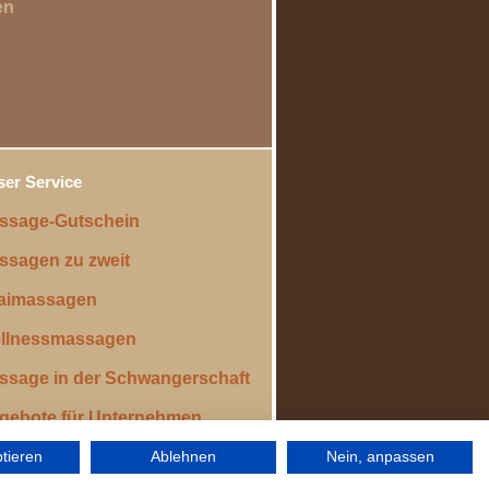
en
er Service
ssage-Gutschein
ssagen zu zweit
aimassagen
llnessmassagen
ssage in der Schwangerschaft
gebote für Unternehmen
ptieren
Ablehnen
Nein, anpassen