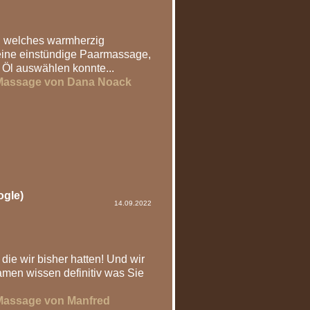
, welches warmherzig
n eine einstündige Paarmassage,
 Öl auswählen konnte...
Massage von Dana Noack
ogle)
14.09.2022
die wir bisher hatten! Und wir
amen wissen definitiv was Sie
Massage von Manfred