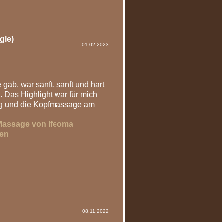
gle)
01.02.2023
gab, war sanft, sanft und hart
. Das Highlight war für mich
g und die Kopfmassage am
Massage von Ifeoma
sen
08.11.2022