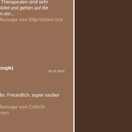
Therapeuten sind sehr
ildet und gehen auf die
 ein...
ssage von Silja Uckert (via
oogle)
02.02.2023
o. Freundlich, super sauber
Massage von Cathrin
esen