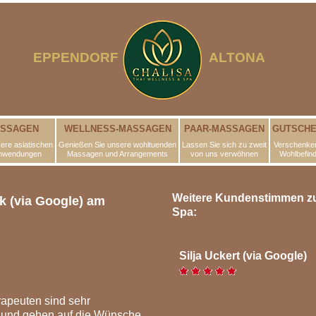
EPPENDORF
ALTONA
ASSAGEN
WELLNESS-MASSAGEN
PAAR-MASSAGEN
GUTSCHE
ere asiatischen
Genießen Sie unsere wohltuenden
Lassen Sie sich zu zweit
Verschenken
nwendungen
Massagen und Arrangements
von uns verwöhnen
Wohlbefin
Weitere Kundenstimmen zu
 (via Google) am
Spa:
Silja Uckert (via Google)
apeuten sind sehr
et und gehen auf die Wünsche