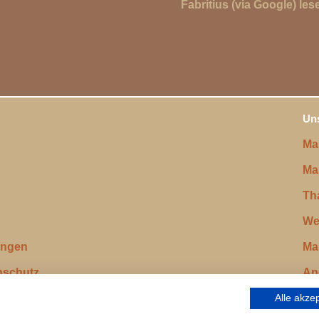
Fabritius (via Google) les
Uns
Ma
Ma
Th
We
ungen
Ma
nschutz
An
Alle akze